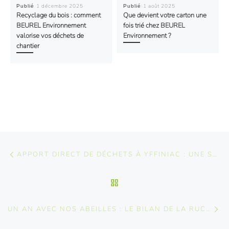
1 décembre 2025
1 août 2025
Publié
Publié
Recyclage du bois : comment
Que devient votre carton une
BEUREL Environnement
fois trié chez BEUREL
valorise vos déchets de
Environnement ?
chantier
Parcourir les articles
Article précédent
APPORT DIRECT DE DÉCHETS À YFFINIAC : UNE SOLUTION SIMPLE POUR ÉVACUER VOS DÉCHETS RAPIDEMENT
RETOUR À LA LISTE DES A
Ar
UN AN AVEC NOS ABEILLES : LE BILAN DE LA RUCHE BEUREL ENVIRONNEMENT