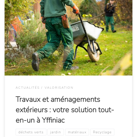
Le mois de juin est la période idéale pour concrétiser vos
projets d’aménagement extérieur ou vos petits travaux de
rénovation. Que vous souhaitiez redessiner vos espaces verts
ou rafraîchir vos abords, la question de la gestion des
matériaux et des déchets se pose rapidement. Chez BEUREL
Environnement, nous vous proposons […]
ACTUALITÉS
VALORISATION
Travaux et aménagements
extérieurs : votre solution tout-
en-un à Yffiniac
déchets verts
jardin
matériaux
Recyclage